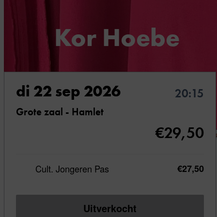
Kor Hoebe
Kordaat (reprise)
di 22 sep 2026
20:15
Grote zaal - Hamlet
€29,50
Een echte
Cult. Jongeren Pas
€27,50
stand-up
comedian,
Uitverkocht
hilarische