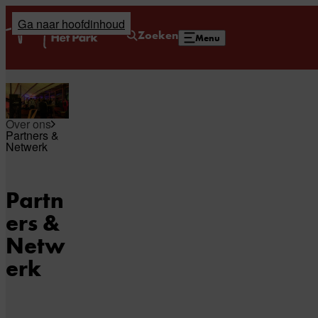
Ga naar hoofdinhoud
Home
Zoeken
Menu
Over ons
Partners &
Netwerk
Partn
ers &
Netw
erk