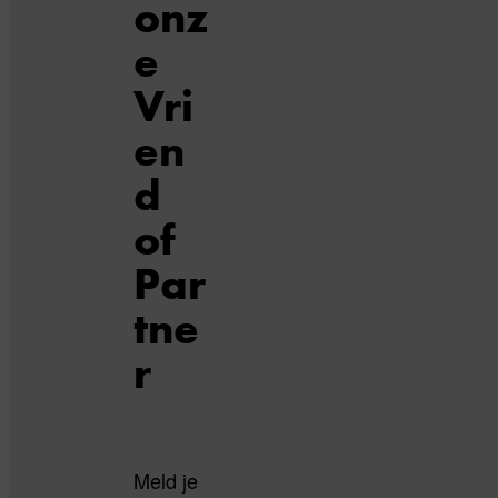
onz
e
Vri
en
d
of
Par
tne
r
Meld je