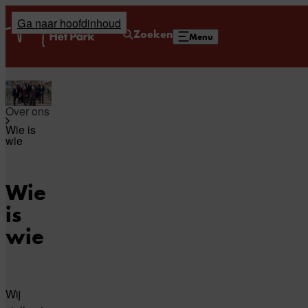
Ga naar hoofdinhoud
Home
Zoeken
Menu
Over ons
Wie is
wie
Wie
is
wie
Wij