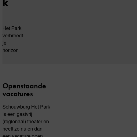
k
Het Park
verbreedt
je
horizon
Openstaande
vacatures
Schouwburg Het Park
is een gastvrij
(regionaal) theater en
heeft zo nu en dan
een vacature open