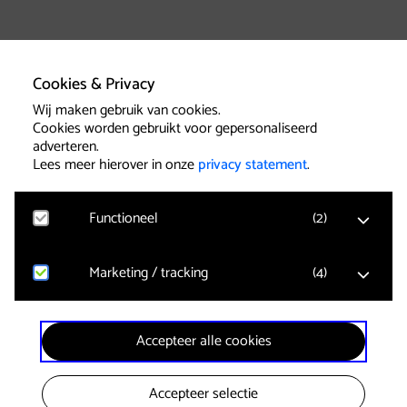
Cookies & Privacy
Wij maken gebruik van cookies.
Cookies worden gebruikt voor gepersonaliseerd
adverteren.
Lees meer hierover in onze
privacy statement
.
Functioneel
(
2
)
Marketing / tracking
(
4
)
Google Analytics
Bezoekersstatistieken, websitebezoek en gebruik
wordt gemeten en gebruikersgegevens worden
anoniem verzameld.
YouTube
Accepteer alle cookies
Video’s in pagina’s kunnen worden afgespeeld.
Klikgedrag, bekeken video’s en aangepaste
voorkeuren worden verzameld. Bezoekersinformatie
Ticketmatic
wordt gebruikt voor advertentiedoeleinden.
Er wordt alleen gebruik gemaakt van functionele
Accepteer selectie