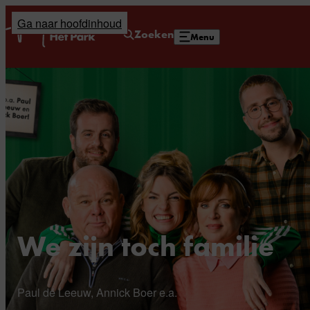
Ga naar hoofdinhoud
Home
Zoeken
Menu
We zijn toch familie
Paul de Leeuw, Annick Boer e.a.