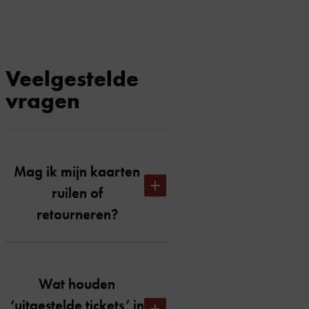
Veelgestelde
vragen
Mag ik mijn kaarten
ruilen of
retourneren?
Ruilen of retourneren kan tot één
week voor de voorstelling (niet
Wat houden
voor de series). Stuur een e-mail
‘uitgestelde tickets’ in