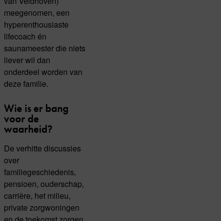
van Veldhoven)
meegenomen, een
hyperenthousiaste
lifecoach én
saunameester die niets
liever wil dan
onderdeel worden van
deze familie.
Wie is er bang
voor de
waarheid?
De verhitte discussies
over
familiegeschiedenis,
pensioen, ouderschap,
carrière, het milieu,
private zorgwoningen
en de toekomst zorgen