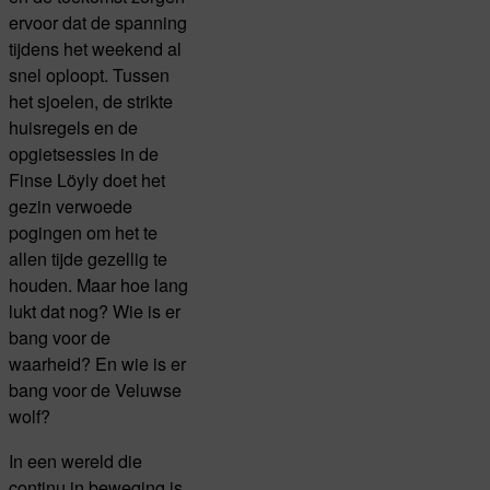
ervoor dat de spanning
tijdens het weekend al
snel oploopt. Tussen
het sjoelen, de strikte
huisregels en de
opgietsessies in de
Finse Löyly doet het
gezin verwoede
pogingen om het te
allen tijde gezellig te
houden. Maar hoe lang
lukt dat nog? Wie is er
bang voor de
waarheid? En wie is er
bang voor de Veluwse
wolf?
In een wereld die
continu in beweging is,