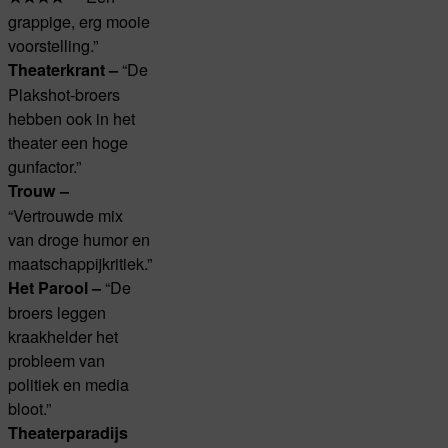
grappige, erg mooie
voorstelling.”
“De
Theaterkrant –
Plakshot-broers
hebben ook in het
theater een hoge
gunfactor.”
Trouw –
“Vertrouwde mix
van droge humor en
maatschappijkritiek.”
“De
Het Parool –
broers leggen
kraakhelder het
probleem van
politiek en media
bloot.”
Theaterparadijs