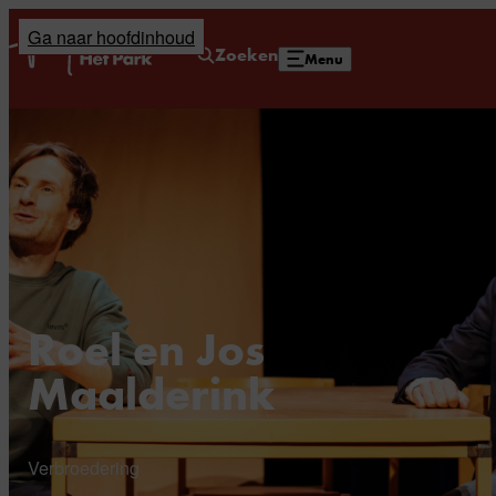
Ga naar hoofdinhoud
Home
Zoeken
Menu
Roel en Jos
Maalderink
Verbroedering