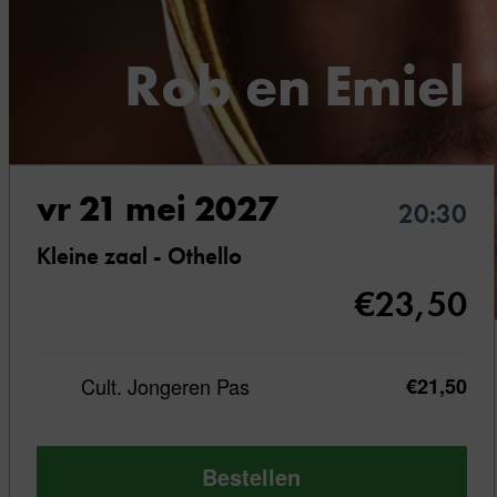
Rob en Emiel
Thinking like Sherlock
vr 21 mei 2027
20:30
Kleine zaal - Othello
€23,50
Niets is
Cult. Jongeren Pas
€21,50
wat het
lijkt…
Bestellen
tot alles