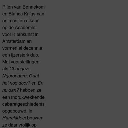
Plien van Bennekom
en Bianca Krijgsman
ontmoetten elkaar
op de Academie
voor Kleinkunst in
Amsterdam en
vormen al decennia
een ijzersterk duo.
Met voorstellingen
als
,
Changez!
,
Ngorongoro
Gaat
en
het nog door?
En
hebben ze
nu dan?
een indrukwekkende
cabaretgeschiedenis
opgebouwd. In
bouwen
Harrekidee!
ze daar vrolijk op