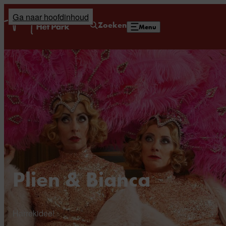
Ga naar hoofdinhoud
Home
Zoeken
Menu
Plien & Bianca
Harrekidee!