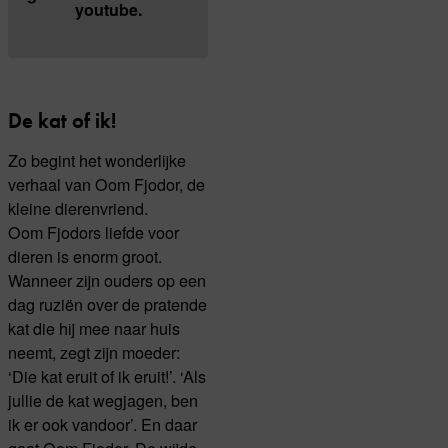
youtube.
De kat of ik!
Zo begint het wonderlijke
verhaal van Oom Fjodor, de
kleine dierenvriend.
Oom Fjodors liefde voor
dieren is enorm groot.
Wanneer zijn ouders op een
dag ruziën over de pratende
kat die hij mee naar huis
neemt, zegt zijn moeder:
‘Die kat eruit of ik eruit!’. ‘Als
jullie de kat wegjagen, ben
ik er ook vandoor’. En daar
gaat Oom Fjodor. De wijde