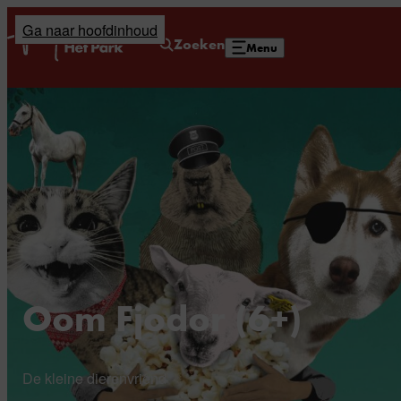
Ga naar hoofdinhoud
Home
Zoeken
Menu
Oom Fjodor (6+)
De kleine dierenvriend