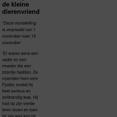
de kleine
dierenvriend
*Deze voorstelling
is verplaatst van 1
november naar 15
november
‘Er waren eens een
vader en een
moeder die een
zoontje hadden. Ze
noemden hem oom
Fjodor, omdat hij
heel serieus en
zelfstandig was. Hij
had op zijn vierde
leren lezen en toen
hij zes was kon hij