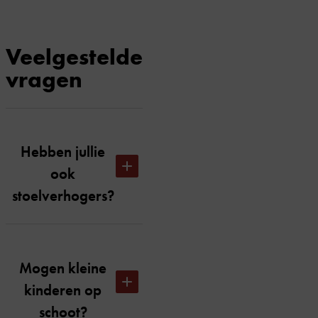
Veelgestelde
vragen
Hebben jullie
ook
stoelverhogers?
Speciaal voor
kindervoorstellingen
Mogen kleine
hebben wij een beperkt
kinderen op
aantal
stoelverhogers
(200
schoot?
stuks). Deze zijn gratis