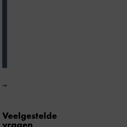
3
voorstellingen
voor
€40,-.
Bestel
serie
Veelgestelde
vragen