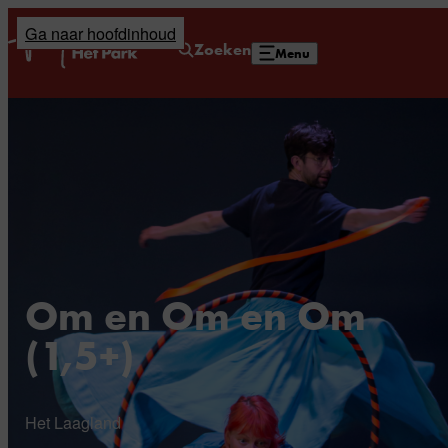
Ga naar hoofdinhoud
Home
Zoeken
Menu
Om en Om en Om
(1,5+)
Het Laagland