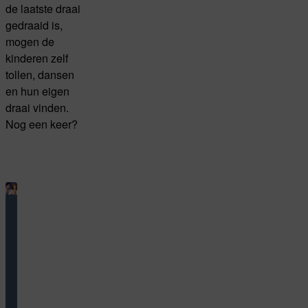
de laatste draai
gedraaid is,
mogen de
kinderen zelf
tollen, dansen
en hun eigen
draai vinden.
Nog een keer?
Berenserie
Ook
dit