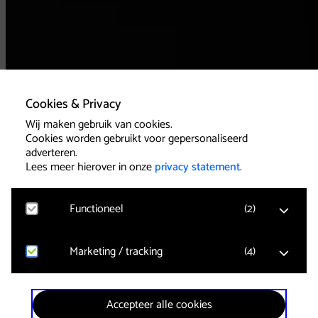
Cookies & Privacy
Wij maken gebruik van cookies.
Cookies worden gebruikt voor gepersonaliseerd
adverteren.
Lees meer hierover in onze
privacy statement
.
Functioneel
(
2
)
Marketing / tracking
(
4
)
Google Analytics
Bezoekersstatistieken, websitebezoek en gebruik
wordt gemeten en gebruikersgegevens worden
anoniem verzameld.
YouTube
Accepteer alle cookies
Video’s in pagina’s kunnen worden afgespeeld.