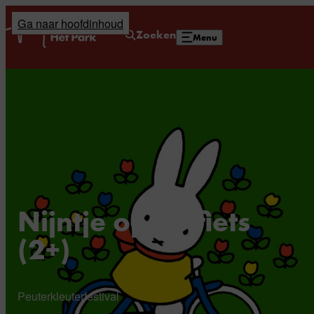
Ga naar hoofdinhoud
Home
Zoeken
Menu
Nijntje op de fiets
(2+)
Peuterkleuterfestival