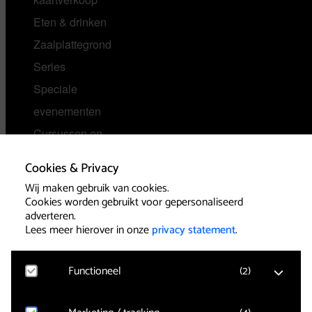
Eten & drinken
Zaalplattegrond
Series
Speciale
evenementen
Cursussen en
VIP Arrangement
inleidingen
Cookies & Privacy
Speciale
Wij maken gebruik van cookies.
voorzieningen
Cookies worden gebruikt voor gepersonaliseerd
adverteren.
Veelgestelde vragen
Lees meer hierover in onze
privacy statement
.
Over ons
Functioneel
(
2
)
Contact &