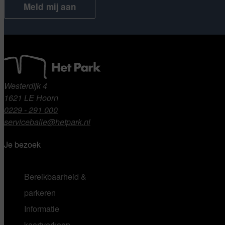
Meld mij aan
Home
Westerdijk 4
1621 LE Hoorn
0229 - 291 000
servicebalie@hetpark.nl
Je bezoek
Bereikbaarheid &
parkeren
Informatie
kaartverkoop