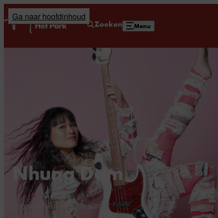
Ga naar hoofdinhoud
Home
Zoeken
Menu
Nhung Dam
Legende van de witte slang