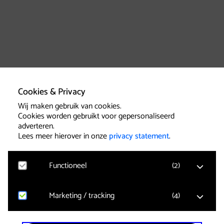
Cookies & Privacy
Wij maken gebruik van cookies.
Cookies worden gebruikt voor gepersonaliseerd
adverteren.
Lees meer hierover in onze
privacy statement
.
Functioneel
(
2
)
Marketing / tracking
(
4
)
Google Analytics
Bezoekersstatistieken, websitebezoek en gebruik
wordt gemeten en gebruikersgegevens worden
anoniem verzameld.