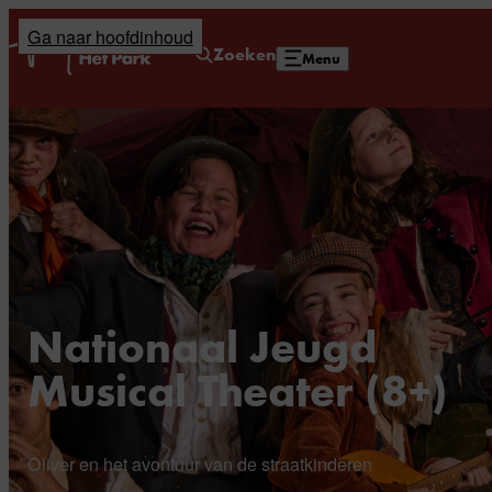
Ga naar hoofdinhoud
Home
Zoeken
Menu
Nationaal Jeugd
Musical Theater (8+)
Oliver en het avontuur van de straatkinderen