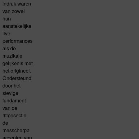
indruk waren
van zowel
hun
aanstekelijke
live
performances
als de
muzikale
gelijkenis met
het origineel.
Ondersteund
door het
stevige
fundament
van de
ritmesectie,
de
messcherpe
accenten van