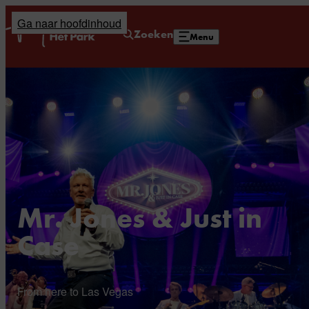
Ga naar hoofdinhoud
Home
Zoeken
Menu
Mr. Jones & Just in
Case
From here to Las Vegas