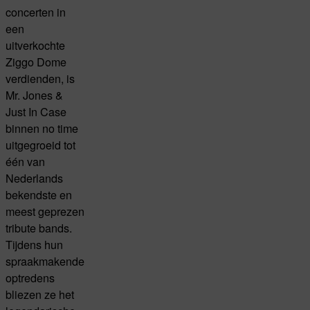
concerten in
een
uitverkochte
Ziggo Dome
verdienden, is
Mr. Jones &
Just In Case
binnen no time
uitgegroeid tot
één van
Nederlands
bekendste en
meest geprezen
tribute bands.
Tijdens hun
spraakmakende
optredens
bliezen ze het