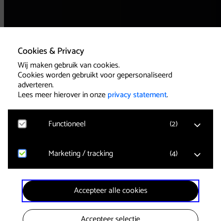
Cookies & Privacy
Wij maken gebruik van cookies.
Cookies worden gebruikt voor gepersonaliseerd
adverteren.
Lees meer hierover in onze
privacy statement
.
Functioneel
(
2
)
Marketing / tracking
(
4
)
Google Analytics
Bezoekersstatistieken, websitebezoek en gebruik
wordt gemeten en gebruikersgegevens worden
anoniem verzameld.
YouTube
Accepteer alle cookies
Video’s in pagina’s kunnen worden afgespeeld.
Klikgedrag, bekeken video’s en aangepaste
voorkeuren worden verzameld. Bezoekersinformatie
Ticketmatic
wordt gebruikt voor advertentiedoeleinden.
Er wordt alleen gebruik gemaakt van functionele
Accepteer selectie