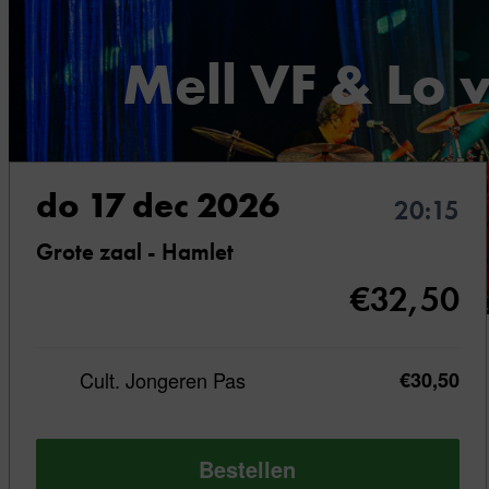
Mell VF & Lo 
A Soulful December
do 17 dec 2026
20:15
Grote zaal - Hamlet
€32,50
Een
Cult. Jongeren Pas
€30,50
kersttour,
maar
Bestellen
dan