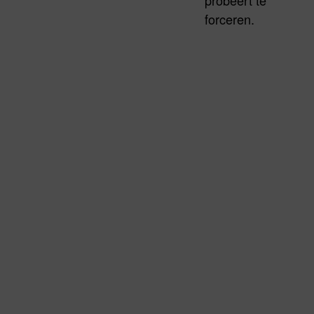
probeert te
forceren.