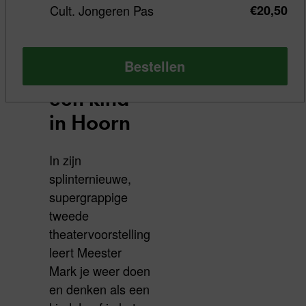
Meester
Cult. Jongeren Pas
€20,50
Mark leert
je weer
Bestellen
denken als
een kind
in Hoorn
In zijn
splinternieuwe,
supergrappige
tweede
theatervoorstelling
leert Meester
Mark je weer doen
en denken als een