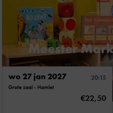
Meester Mar
Later word ik zeven
wo 27 jan 2027
20:15
Grote zaal - Hamlet
€22,50