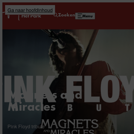
Ga naar hoofdinhoud
Home
Zoeken
Menu
Magnets and
Miracles
Pink Floyd tribute