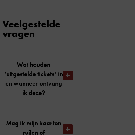
Veelgestelde
vragen
Wat houden
‘uitgestelde tickets’ in
en wanneer ontvang
ik deze?
Uitgestelde tickets houdt in dat je
op de dag van de voorstelling om
Mag ik mijn kaarten
00.01 uur je tickets per e-mail
ruilen of
toegestuurd krijgt. We hebben