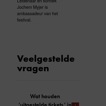
Leidenaar en komiek
Jochem Myjer is
ambassadeur van het
festival.
Veelgestelde
vragen
Wat houden
‘uitgestelde tickets’ in