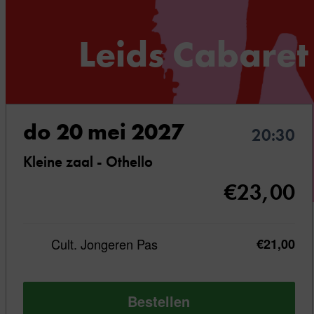
Leids Cabaret 
Finalistentour 2027
do 20 mei 2027
20:30
Kleine zaal - Othello
€23,00
Acht
Cult. Jongeren Pas
€21,00
talenten, één
winnaar —
Bestellen
de