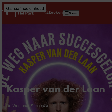
Ga naar hoofdinhoud
Home
Zoeken
Menu
Kasper van der Laan
De Weg naar SuccesGeluk