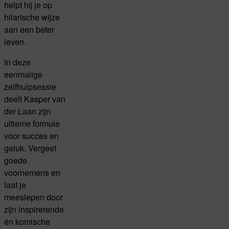
helpt hij je op
hilarische wijze
aan een beter
leven.
In deze
eenmalige
zelfhulpsessie
deelt Kasper van
der Laan zijn
ultieme formule
voor succes en
geluk. Vergeet
goede
voornemens en
laat je
meeslepen door
zijn inspirerende
én komische