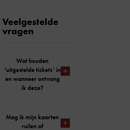
Veelgestelde
vragen
Wat houden
‘uitgestelde tickets’ in
en wanneer ontvang
ik deze?
Uitgestelde tickets houdt in dat je
op de dag van de voorstelling om
Mag ik mijn kaarten
00.01 uur je tickets per e-mail
ruilen of
toegestuurd krijgt. We hebben