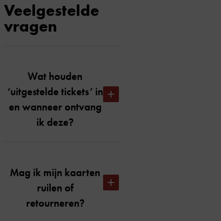
Veelgestelde
vragen
Wat houden
‘uitgestelde tickets’ in
en wanneer ontvang
ik deze?
Uitgestelde tickets houdt in dat je
op de dag van de voorstelling om
Mag ik mijn kaarten
00.01 uur je tickets per e-mail
ruilen of
toegestuurd krijgt. We hebben
retourneren?
deze keuze gemaakt om zo het
doorverkopen van