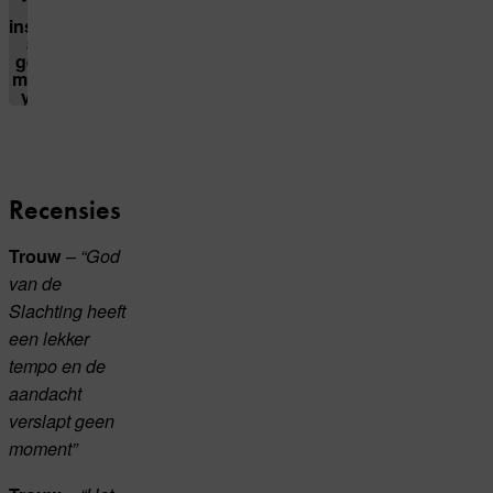
Pas
je
instellingen
aan om
gebruik te
maken van
youtube.
Recensies
–
Trouw
“God
van de
Slachting heeft
een lekker
tempo en de
aandacht
verslapt geen
moment”