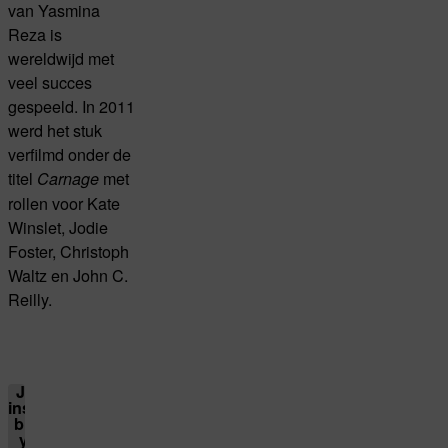
van Yasmina
Reza is
wereldwijd met
veel succes
gespeeld. In 2011
werd het stuk
verfilmd onder de
titel
met
Carnage
rollen voor Kate
Winslet, Jodie
Foster, Christoph
Waltz en John C.
Reilly.
Je cookie
instellingen
blokkeren
youtube.