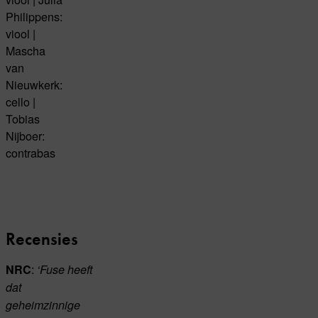
Philippens:
viool |
Mascha
van
Nieuwkerk:
cello |
Tobias
Nijboer:
contrabas
Recensies
:
NRC
‘Fuse heeft
dat
geheimzinnige