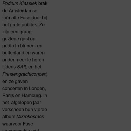
brak
Podium Klassiek
de Amsterdamse
formatie Fuse door bij
het grote publiek. Ze
zijn een graag
geziene gast op
podia in binnen- en
buitenland en waren
onder meer te horen
tijdens
en het
SAIL
Prinsengrachtconcert,
en ze gaven
concerten in Londen,
Parijs en Hamburg. In
het afgelopen jaar
verscheen hun vierde
album
Mikrokosmos
waarvoor Fuse
samenwerkte met