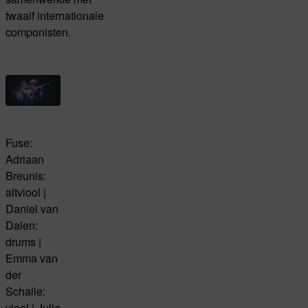
twaalf internationale
componisten.
Fuse:
Adriaan
Breunis:
altviool |
Daniel van
Dalen:
drums |
Emma van
der
Schalie:
viool | Julia