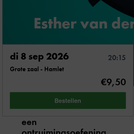
Esther van de
Ontruimingsvoorstelling Mama is boos
di 8 sep 2026
20:15
Grote zaal - Hamlet
€9,50
Let op! Deze avond
Bestellen
is onderdeel van
een
ontruimingsoefening