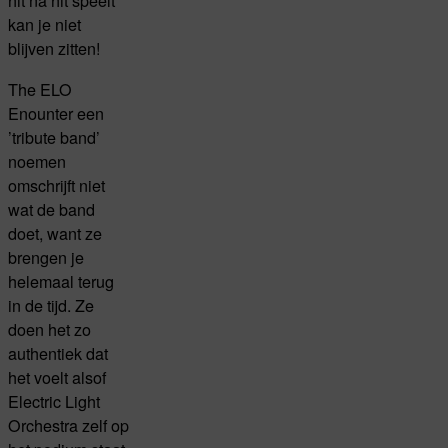
hit na hit speelt
kan je niet
blijven zitten!
The ELO
Enounter een
’tribute band’
noemen
omschrijft niet
wat de band
doet, want ze
brengen je
helemaal terug
in de tijd. Ze
doen het zo
authentiek dat
het voelt alsof
Electric Light
Orchestra zelf op