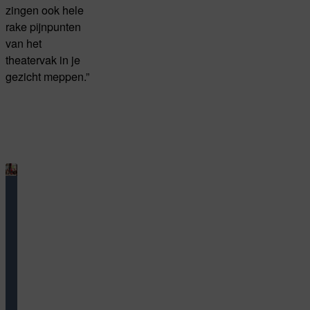
zingen ook hele
rake pijnpunten
van het
theatervak in je
gezicht meppen.”
Bijzondere
voorstellingen
overdag