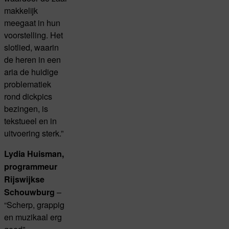
makkelijk
meegaat in hun
voorstelling. Het
slotlied, waarin
de heren in een
aria de huidige
problematiek
rond dickpics
bezingen, is
tekstueel en in
uitvoering sterk.”
Lydia Huisman,
programmeur
Rijswijkse
–
Schouwburg
“Scherp, grappig
en muzikaal erg
goed”