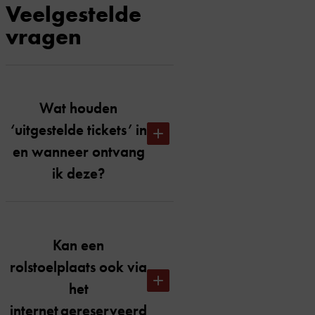
Veelgestelde
vragen
Wat houden
‘uitgestelde tickets’ in
en wanneer ontvang
ik deze?
Uitgestelde tickets houdt in dat je
op de dag van de voorstelling om
Kan een
00.01 uur je tickets per e-mail
rolstoelplaats ook via
toegestuurd krijgt. We hebben
het
deze keuze gemaakt om zo het
doorverkopen van
internet gereserveerd