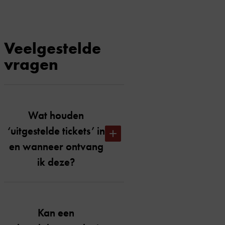
Veelgestelde
vragen
Wat houden
‘uitgestelde tickets’ in
en wanneer ontvang
ik deze?
Uitgestelde tickets houdt in dat je
op de dag van de voorstelling om
Kan een
00.01 uur je tickets per e-mail