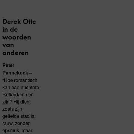
Derek Otte
in de
woorden
van
anderen
Peter
Pannekoek –
“Hoe romantisch
kan een nuchtere
Rotterdammer
zijn? Hij dicht
zoals zijn
geliefde stad is:
rauw, zonder
opsmuk, maar