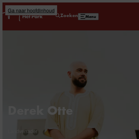
Ga naar hoofdinhoud
Home
Zoeken
Menu
Derek Otte
Landverrader