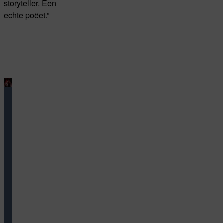
storyteller. Een
echte poëet.”
Niet
Te
Missen
Makers
serie