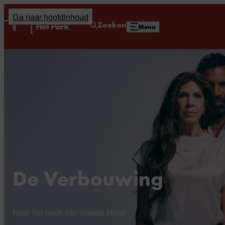
Ga naar hoofdinhoud
Home
Zoeken
Menu
De Verbouwing
Naar het boek van Saskia Noort