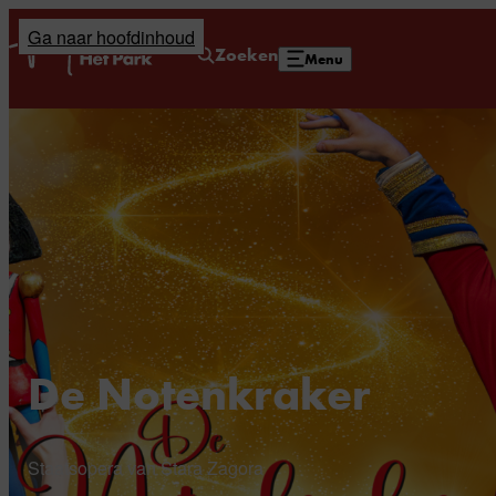
Ga naar hoofdinhoud
Home
Zoeken
Menu
De Notenkraker
Staatsopera van Stara Zagora