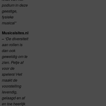
podium in deze
geestige,
fysieke
musical”
Musicalsites.nl
–
“De diversiteit
aan rollen is
dan ook
geweldig om te
zien. Petje af
voor de
spelers! Het
maakt de
voorstelling
levendig,
gelaagd en af
en toe heerlijk