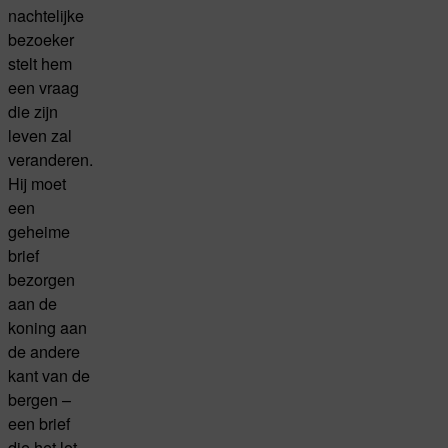
nachtelijke
bezoeker
stelt hem
een vraag
die zijn
leven zal
veranderen.
Hij moet
een
geheime
brief
bezorgen
aan de
koning aan
de andere
kant van de
bergen –
een brief
die het lot