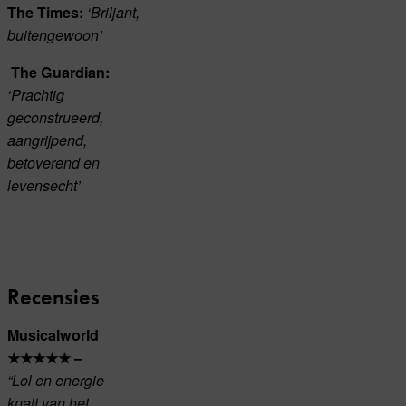
The Times:
‘Briljant,
buitengewoon’
The Guardian:
‘Prachtig
geconstrueerd,
aangrijpend,
betoverend en
levensecht’
Recensies
Musicalworld
★★★★★ –
“Lol en energie
knalt van het