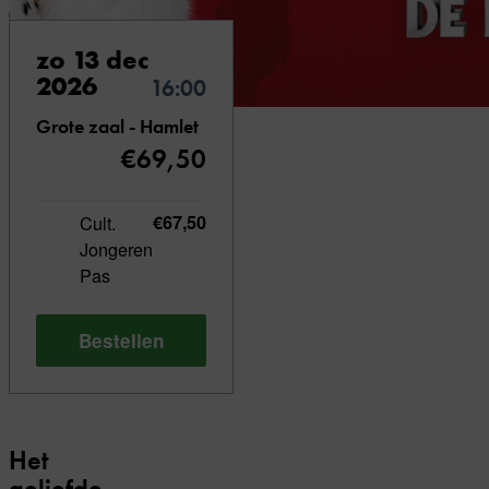
zo 13 dec
2026
16:00
Grote zaal - Hamlet
€69,50
Cult.
€67,50
Jongeren
Pas
Bestellen
Het
geliefde