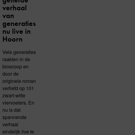
verhaal
van
generaties
nu live in
Hoorn
Vele generaties
raakten in de
bioscoop en
door de
originele roman
verliefd op 101
zwart-witte
viervoeters. En
nu is dat
spannende
verhaal
eindelijk live te