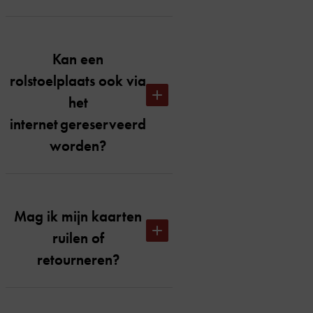
Kan een
rolstoelplaats ook via
het
internet gereserveerd
worden?
Helaas is het niet mogelijk om via
internet een rolstoelplaats te
Mag ik mijn kaarten
reserveren. Neem hiervoor
ruilen of
contact op met de
servicebalie
retourneren?
per e-mail, telefonisch of aan de
balie.
Heb je als
Belangrijk:
Ruilen of retourneren kan tot één