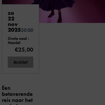
za
22
nov
2025
20:00
Grote zaal -
Hamlet
€25,00
Archief
Een
betoverende
reis naar het