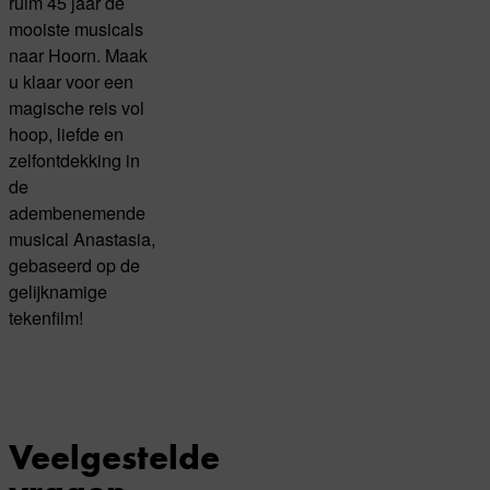
ruim 45 jaar de
mooiste musicals
naar Hoorn. Maak
u klaar voor een
magische reis vol
hoop, liefde en
zelfontdekking in
de
adembenemende
musical Anastasia,
gebaseerd op de
gelijknamige
tekenfilm!
Veelgestelde